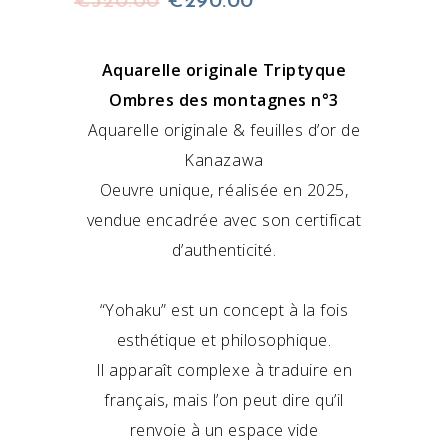
Le
Le
€
320.00
€
290.00
prix
prix
initial
actuel
était :
est :
Aquarelle originale Triptyque
€320.00.
€290.00.
Ombres des montagnes n°3
Aquarelle originale & feuilles d’or de
Kanazawa
Oeuvre unique, réalisée en 2025,
vendue encadrée avec son certificat
d’authenticité.
“Yohaku” est un concept à la fois
esthétique et philosophique.
Il apparaît complexe à traduire en
français, mais l’on peut dire qu’il
renvoie à un espace vide