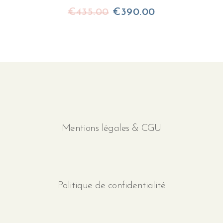
Le
Le
€
435.00
€
390.00
prix
prix
initial
actuel
était :
est :
€435.00.
€390.00.
Mentions légales & CGU
Politique de confidentialité