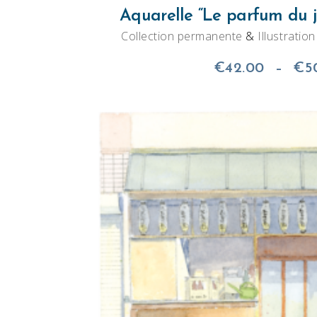
Aquarelle “Le parfum du j
Collection permanente
&
Illustratio
€
42.00
–
€
5
AJOUTER AU PANI