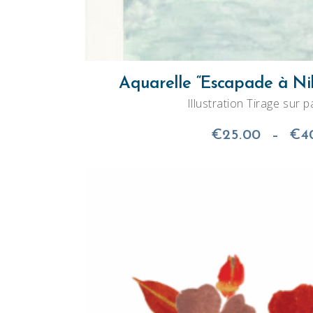
Aquarelle “Escapade à Nik
Illustration Tirage sur p
€
25.00
–
€
4