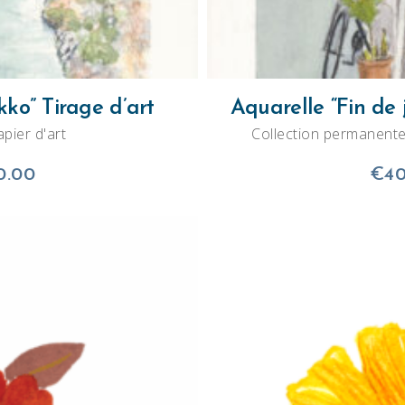
peuvent
être
choisies
sur
ko” Tirage d’art
Aquarelle “Fin de 
la
apier d'art
Collection permanent
page
Plage
du
0.00
€
40
de
produit
prix :
€25.00
à
€40.00