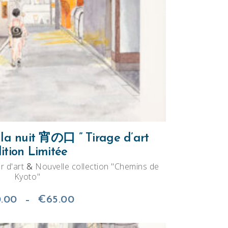
a
plusieurs
variations.
Les
options
peuvent
être
choisies
sur
 la nuit 宵の口 ” Tirage d’art
la
ition Limitée
page
r d'art
&
Nouvelle collection "Chemins de
du
Kyoto"
produit
Plage
.00
–
€
65.00
de
prix :