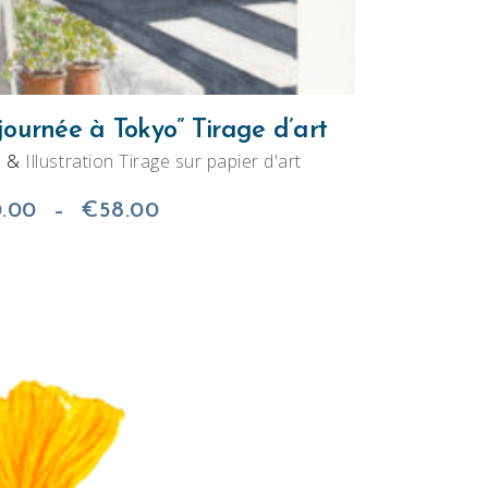
peuvent
être
choisies
sur
journée à Tokyo” Tirage d’art
la
e
&
Illustration Tirage sur papier d'art
page
Plage
du
.00
–
€
58.00
de
produit
prix :
€40.00
à
€58.00