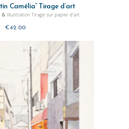
in Camélia” Tirage d’art
e
&
Illustration Tirage sur papier d'art
€
42.00
Ce
HOIX DES OPTIONS
produit