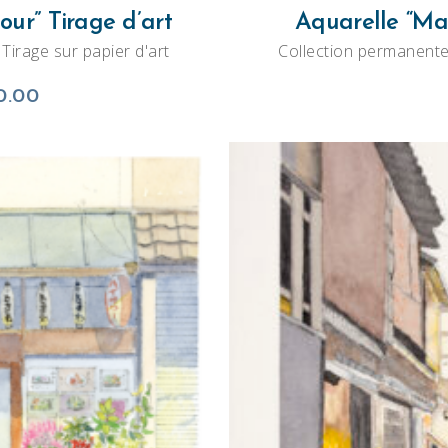
sur
our” Tirage d’art
Aquarelle “Mat
la
n Tirage sur papier d'art
Collection permanent
page
Plage
du
0.00
de
produit
prix :
€42.00
à
€50.00
ER
C