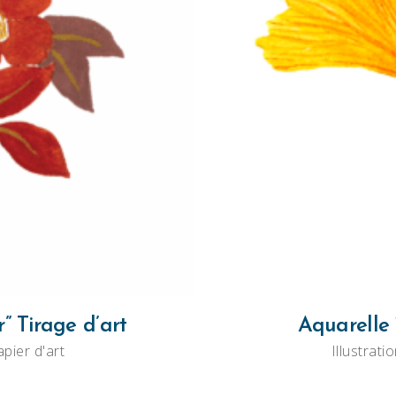
ER
A
r” Tirage d’art
Aquarelle 
apier d'art
Illustrati